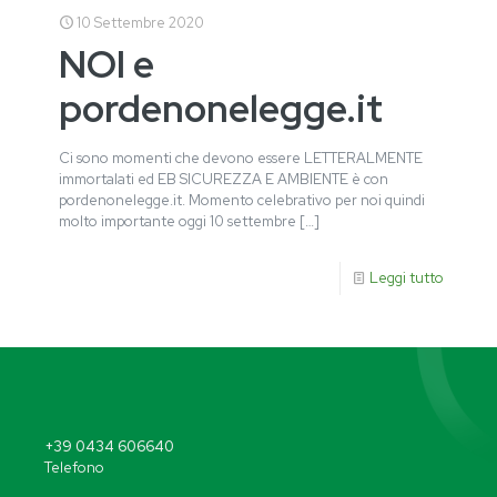
10 Settembre 2020
NOI e
pordenonelegge.it
Ci sono momenti che devono essere LETTERALMENTE
immortalati ed EB SICUREZZA E AMBIENTE è con
pordenonelegge.it. Momento celebrativo per noi quindi
molto importante oggi 10 settembre
[…]
Leggi tutto
+39 0434 606640
Telefono