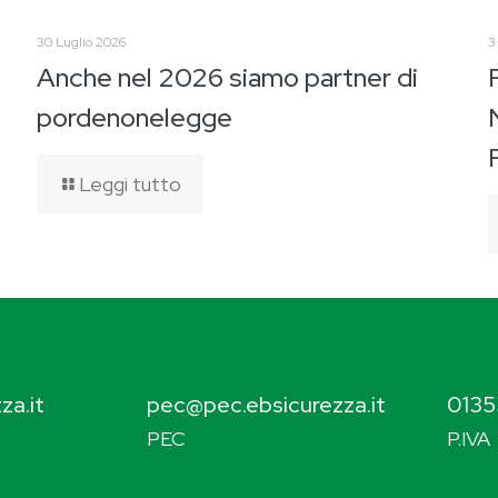
30 Luglio 2026
3
Anche nel 2026 siamo partner di
pordenonelegge
Leggi tutto
za.it
pec@pec.ebsicurezza.it
0135
PEC
P.IVA