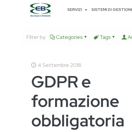
SERVIZI
SISTEMI DI GESTION
Filter by
Categories
Tags
A
4 Settembre 2018
GDPR e
formazione
obbligatoria