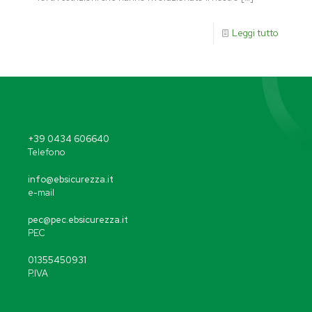
Leggi tutto
+39 0434 606640
Telefono
info@ebsicurezza.it
e-mail
pec@pec.ebsicurezza.it
PEC
01355450931
P.IVA