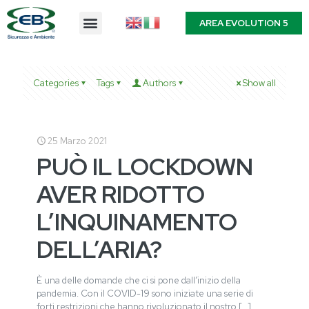
AREA EVOLUTION 5
Categories
Tags
Authors
Show all
25 Marzo 2021
PUÒ IL LOCKDOWN
AVER RIDOTTO
L’INQUINAMENTO
DELL’ARIA?
È una delle domande che ci si pone dall’inizio della
pandemia. Con il COVID-19 sono iniziate una serie di
forti restrizioni che hanno rivoluzionato il nostro
[…]