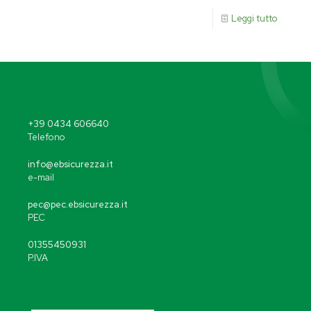
Leggi tutto
+39 0434 606640
Telefono
info@ebsicurezza.it
e-mail
pec@pec.ebsicurezza.it
PEC
01355450931
P.IVA