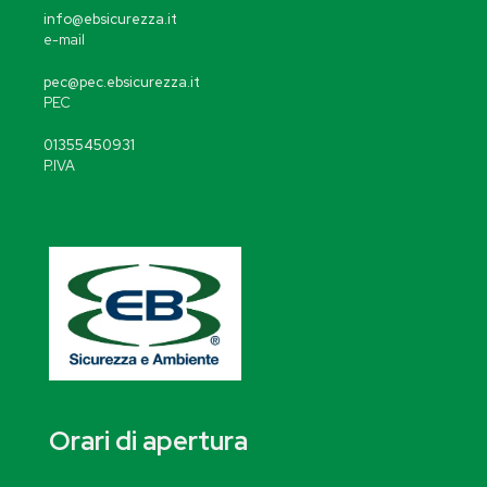
info@ebsicurezza.it
e-mail
pec@pec.ebsicurezza.it
PEC
01355450931
P.IVA
Orari di apertura