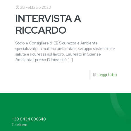
28 Febbraio 2023
INTERVISTA A
RICCARDO
Socio e Consigliere di EB Sicurezza e Ambiente,
specializzato in materia ambientale, sviluppo sostenibile e
salute e sicurezza sul lavoro. Laureato in Scienze
Ambientali presso l’Università
[…]
Leggi tutto
+39 0434 606640
Telefono