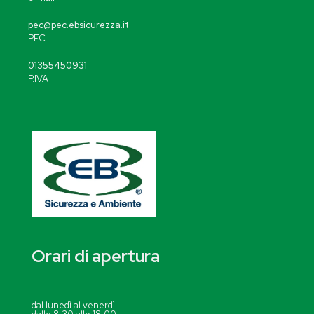
pec@pec.ebsicurezza.it
PEC
01355450931
P.IVA
Orari di apertura
dal lunedì al venerdì