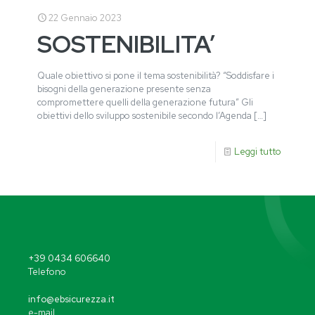
22 Gennaio 2023
SOSTENIBILITA’
Quale obiettivo si pone il tema sostenibilità? “Soddisfare i
bisogni della generazione presente senza
compromettere quelli della generazione futura” Gli
obiettivi dello sviluppo sostenibile secondo l’Agenda
[…]
Leggi tutto
+39 0434 606640
Telefono
info@ebsicurezza.it
e-mail