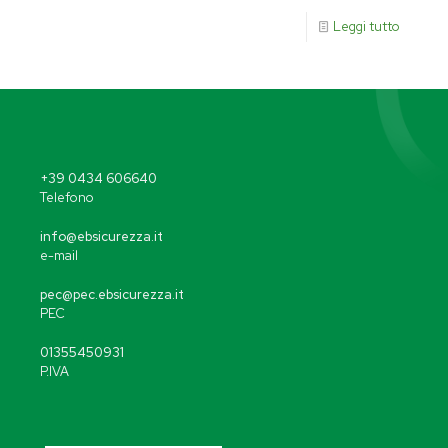
Leggi tutto
+39 0434 606640
Telefono
info@ebsicurezza.it
e-mail
pec@pec.ebsicurezza.it
PEC
01355450931
P.IVA