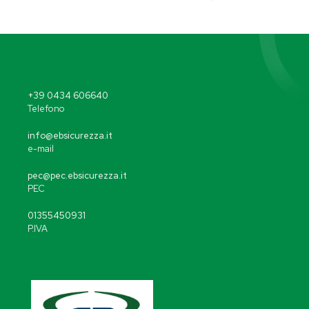
+39 0434 606640
Telefono
info@ebsicurezza.it
e-mail
pec@pec.ebsicurezza.it
PEC
01355450931
P.IVA