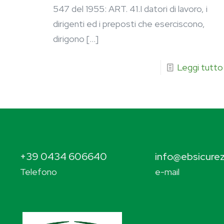
547 del 1955: ART. 41.I datori di lavoro, i
dirigenti ed i preposti che eserciscono,
dirigono
[…]
Leggi tutto
+39 0434 606640
info@ebsicurez
Telefono
e-mail