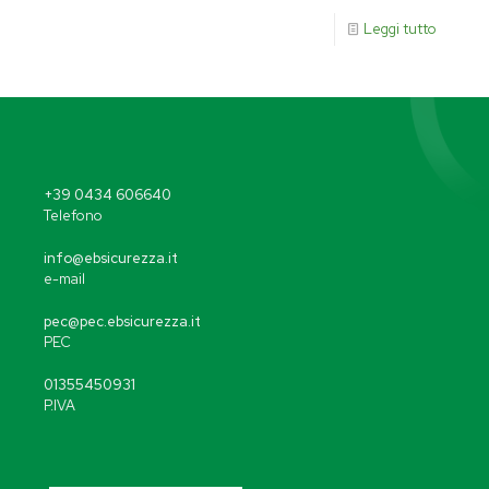
Leggi tutto
+39 0434 606640
Telefono
info@ebsicurezza.it
e-mail
pec@pec.ebsicurezza.it
PEC
01355450931
P.IVA