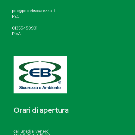
pec@pec.ebsicurezza.it
PEC
01355450931
P.IVA
Orari di apertura
dal lunedì al venerdì