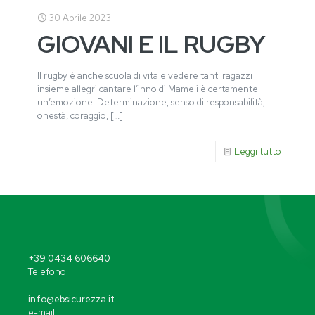
30 Aprile 2023
GIOVANI E IL RUGBY
Il rugby è anche scuola di vita e vedere tanti ragazzi
insieme allegri cantare l’inno di Mameli è certamente
un’emozione. Determinazione, senso di responsabilità,
onestà, coraggio,
[…]
Leggi tutto
+39 0434 606640
Telefono
info@ebsicurezza.it
e-mail