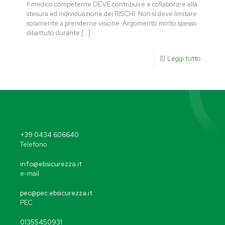
Il medico competente DEVE contribuire e collaborare alla
stesura ed individuazione dei RISCHI. Non si deve limitare
solamente a prenderne visione. Argomento molto spesso
dibattuto durante
[…]
Leggi tutto
+39 0434 606640
Telefono
info@ebsicurezza.it
e-mail
pec@pec.ebsicurezza.it
PEC
01355450931