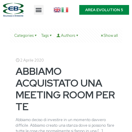
AREA EVOLUTION 5
Categories
Tags
Authors
Show all
2 Aprile 2020
ABBIAMO
ACQUISTATO UNA
MEETING ROOM PER
TE
Abbiamo deciso di investire in un momento davvero
difficile. Abbiamo creato una stanza dove si possono fare
tutte le cose che normalmente si fanno in una
[…]