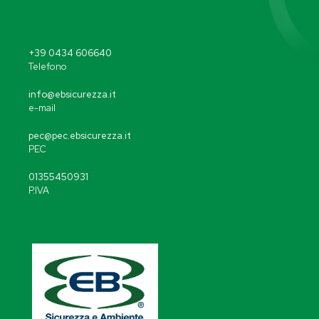
+39 0434 606640
Telefono
info@ebsicurezza.it
e-mail
pec@pec.ebsicurezza.it
PEC
01355450931
P.IVA