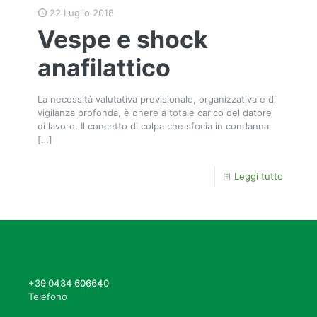
22 Luglio 2018
Vespe e shock
anafilattico
La necessità valutativa previsionale, organizzativa e di
vigilanza profonda, è onere a totale carico del datore
di lavoro. Il concetto di colpa che sfocia in condanna
[…]
Leggi tutto
+39 0434 606640
Telefono