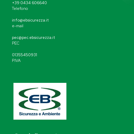
+39 0434 606640
Telefono
info@ebsicurezza.it
e-mail
pec@pec.ebsicurezza.it
PEC
01355450931
P.IVA