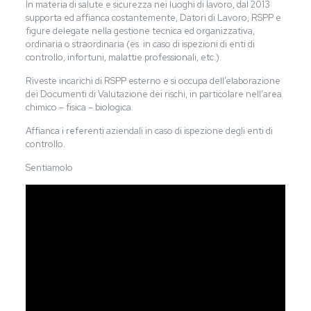
In materia di salute e sicurezza nei luoghi di lavoro, dal 2013
supporta ed affianca costantemente, Datori di Lavoro, RSPP e
figure delegate nella gestione tecnica ed organizzativa,
ordinaria o straordinaria (es. in caso di ispezioni di enti di
controllo, infortuni, malattie professionali, etc.).
Riveste incarichi di RSPP esterno e si occupa dell’elaborazione
dei Documenti di Valutazione dei rischi, in particolare nell’area
chimico – fisica – biologica.
Affianca i referenti aziendali in caso di ispezione degli enti di
controllo.
Sentiamolo