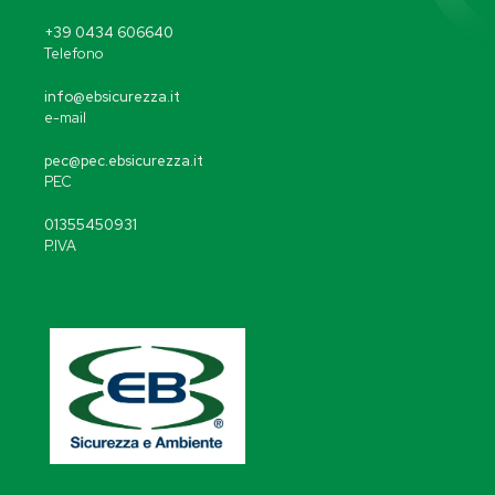
+39 0434 606640
Telefono
info@ebsicurezza.it
e-mail
pec@pec.ebsicurezza.it
PEC
01355450931
P.IVA