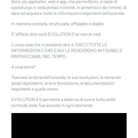
Sono più applicativi, web e app, che permettono, in sede di
sopralluogo e visita presso il cliente, in presenza o da remoto, di
dare ed acquisire tutte le informazioni importanti dell’azienda.
In maniera ordinata, strutturata, affidabile e stabile.
E’ difficile dire cos’è EVOLUTION 5 se non lo vedi.
L’unica cosa che vi possiamo dire è: DACCI TUTTE LE
INFORMAZIONI E DATI E NOI LE RENDEREMO AFFIDABILI E
RINTRACCIABILI NEL TEMPO.
A cosa serve?
Tracciare la storia dell’azienda, le sue evoluzioni, la storia dei
propri dipendenti, la loro formazione, le documentazioni
importanti e quelle meno.
EVOLUTION 5 ti permette a distanza di avere tutto sotto
controllo della Tua azienda in ogni momento