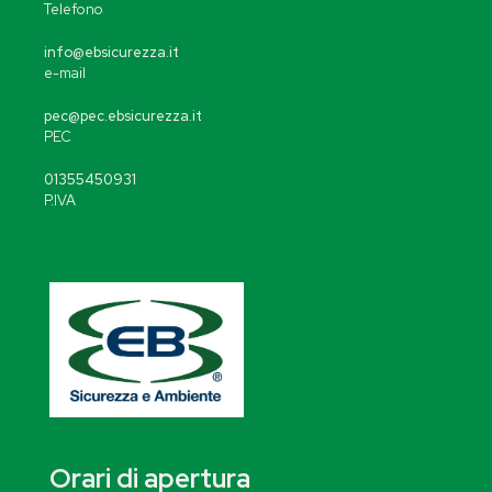
Telefono
info@ebsicurezza.it
e-mail
pec@pec.ebsicurezza.it
PEC
01355450931
P.IVA
Orari di apertura