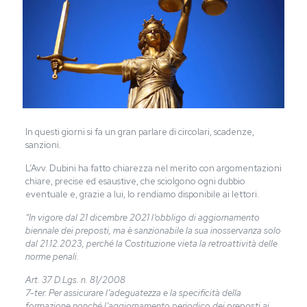
In questi giorni si fa un gran parlare di circolari, scadenze,
sanzioni.
L’Avv. Dubini ha fatto chiarezza nel merito con argomentazioni
chiare, precise ed esaustive, che sciolgono ogni dubbio
eventuale e, grazie a lui, lo rendiamo disponibile ai lettori.
“In vigore dal 21 dicembre 2021 l’obbligo di aggiornamento
biennale dei preposti, ma è sanzionabile la sua inosservanza solo
dal 21.12.2023, perché la Costituzione vieta la retroattività delle
norme penali.
Art. 37 D.Lgs. n. 81/2008
7-ter. Per assicurare l’adeguatezza e la specificità della
formazione nonché l’aggiornamento periodico dei preposti ai