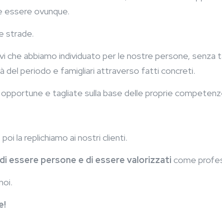
be essere ovunque.
re strade.
ivi che abbiamo individuato per le nostre persone, senza t
à del periodo e famigliari attraverso fatti concreti.
più opportune e tagliate sulla base delle proprie competen
oi la replichiamo ai nostri clienti.
di essere persone e di essere valorizzati
come profess
noi.
e!