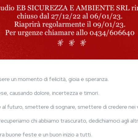
ere un momento di felicità, gioia e speranza.
se, causando dolore, incertezza e timori.
l futuro, smettere di sognare, smettere di credere nei v
recuperiamo chi abbiamo trascurato, dedichiamoci agli altr
ra buone feste e un buon inizio a tutti.