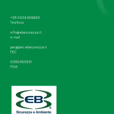
+39 0434 606640
Telefono
info@ebsicurezza.it
e-mail
pec@pec.ebsicurezza.it
PEC
01355450931
P.IVA