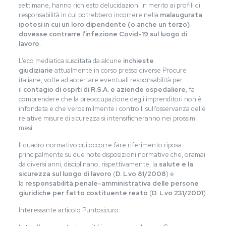
settimane, hanno richiesto delucidazioni in merito ai profili di
responsabilità in cui potrebbero incorrere nella
malaugurata
ipotesi in cui un loro dipendente (o anche un terzo)
dovesse contrarre l’infezione Covid-19 sul luogo di
lavoro
.
L’eco mediatica suscitata da alcune
inchieste
giudiziarie
attualmente in corso presso diverse Procure
italiane, volte ad accertare eventuali responsabilità per
il
contagio di ospiti di R.S.A. e aziende ospedaliere
, fa
comprendere che la preoccupazione degli imprenditori non è
infondata e che verosimilmente i controlli sull’osservanza delle
relative misure di sicurezza si intensificheranno nei prossimi
mesi.
Il quadro normativo cui occorre fare riferimento riposa
principalmente su due note disposizioni normative che, oramai
da diversi anni, disciplinano, rispettivamente, la
salute e la
sicurezza sul luogo di lavoro
(
D. L.vo 81/2008
) e
la
responsabilità penale-amministrativa delle persone
giuridiche per fatto costituente reato
(
D. L.vo 231/2001
).
Interessante articolo Puntosicuro: