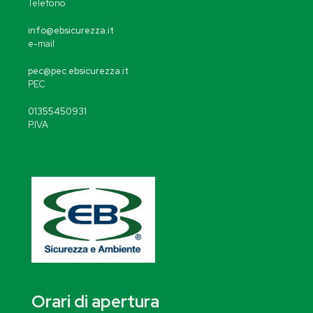
Telefono
info@ebsicurezza.it
e-mail
pec@pec.ebsicurezza.it
PEC
01355450931
P.IVA
Orari di apertura