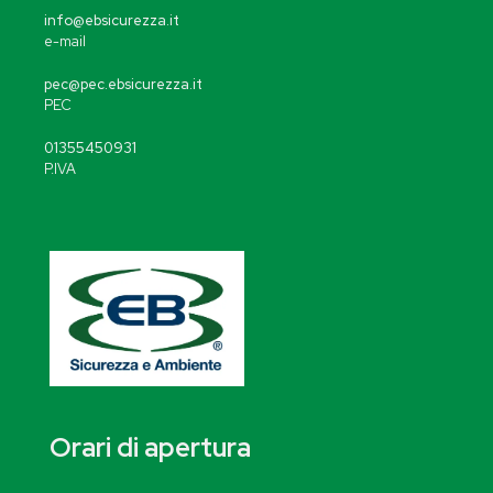
info@ebsicurezza.it
e-mail
pec@pec.ebsicurezza.it
PEC
01355450931
P.IVA
Orari di apertura