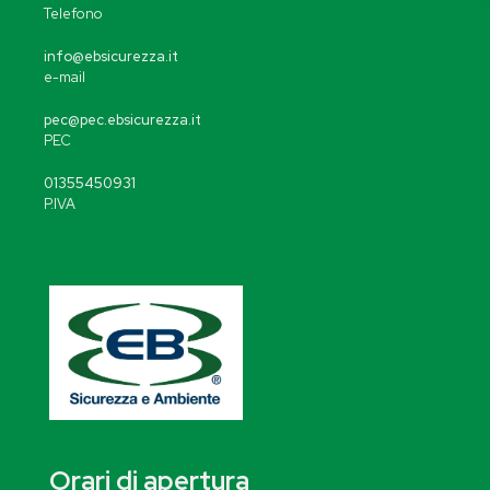
Telefono
info@ebsicurezza.it
e-mail
pec@pec.ebsicurezza.it
PEC
01355450931
P.IVA
Orari di apertura