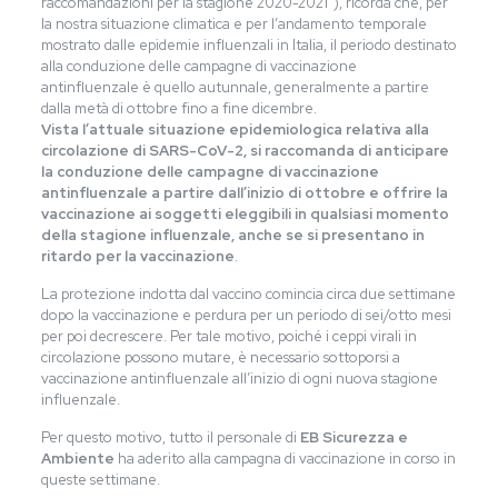
raccomandazioni per la stagione 2020-2021”), ricorda che, per
la nostra situazione climatica e per l’andamento temporale
mostrato dalle epidemie influenzali in Italia, il periodo destinato
alla conduzione delle campagne di vaccinazione
antinfluenzale è quello autunnale, generalmente a partire
dalla metà di ottobre fino a fine dicembre.
Vista l’attuale situazione epidemiologica relativa alla
circolazione di SARS-CoV-2, si raccomanda di anticipare
la conduzione delle campagne di vaccinazione
antinfluenzale a partire dall’inizio di ottobre e offrire la
vaccinazione ai soggetti eleggibili in qualsiasi momento
della stagione influenzale, anche se si presentano in
ritardo per la vaccinazione
.
La protezione indotta dal vaccino comincia circa due settimane
dopo la vaccinazione e perdura per un periodo di sei/otto mesi
per poi decrescere. Per tale motivo, poiché i ceppi virali in
circolazione possono mutare, è necessario sottoporsi a
vaccinazione antinfluenzale all’inizio di ogni nuova stagione
influenzale.
Per questo motivo, tutto il personale di
EB Sicurezza e
Ambiente
ha aderito alla campagna di vaccinazione in corso in
queste settimane.