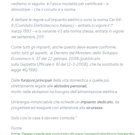
vedremo in seguito: è l’unica modalità per certificare – e
dimostrare – che il circuito è a norma.
A dettare le regole sull’impianto elettrico sono la norma Cei 64-
8 (Comitato Elettrotecnico Italiano) – entrata in vigore il 1°
marzo 1993 – e la variante V3 alla norma stessa, entrata in vigore
nel settembre 2011.
Come tutti gli impianti, anche questo deve essere conforme,
sotto tutti gli aspetti, al Decreto del Ministero dello Sviluppo
Economico n. 37 del 22 gennaio 2008 (pubblicato
sulla Gazzetta Ufficiale n. 61 del 12-3-2008), che ha sostituito la
legge 46/1990.
Dalle
funzioni principali
della vita domestica a quelle più
strettamente legate alle
abitudini personali
,
molto nelle abitazioni ha bisogno dell’alimentazione elettrica.
Un’energia irrinunciabile che richiede un
impianto dedicato
, da
progettare ed eseguire con attenzione alla
sicurezza
.
Solo così la casa è davvero comoda.”
Fonte:
https://www.cosedicasa.com/ristrutturare/impianti/elettrico/impianto