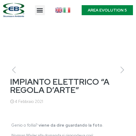
AREA EVOLUTION 5
IMPIANTO ELETTRICO “A
REGOLA D’ARTE”
4 Febbraio 2021
Genio o follia?
viene da dire guardando la foto
.
Norman Mailer
alla domanda si rispondeva così: