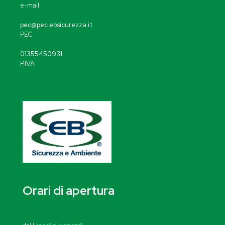
e-mail
pec@pec.ebsicurezza.it
PEC
01355450931
P.IVA
Orari di apertura