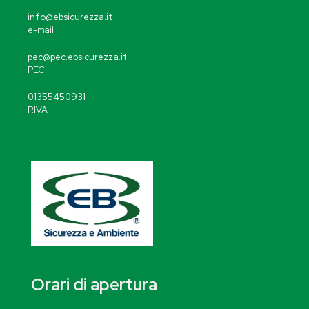
info@ebsicurezza.it
e-mail
pec@pec.ebsicurezza.it
PEC
01355450931
P.IVA
Orari di apertura