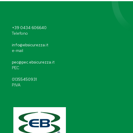
+39 0434 606640
Telefono
info@ebsicurezza.it
e-mail
pec@pec.ebsicurezza.it
PEC
01355450931
P.IVA