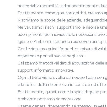
potenziali vulnerabilità, indipendentemente dall
Esattamente come gli autori dei libri, creiamo app
Riscriviamo le storie delle aziende, adeguandole
Ne valutiamo i rischi, supportiamo le risorse uma
adempimenti, per individuare la necessaria evoluz
Igiene e Ambiente secondo i più severi principi d
Confezioniamo quindi “modelli su misura di valuta
esperienze peritali svolte negli anni.
Utilizziamo metodi validati di acquisizione delle 
supporti informatici innovativi.
Ogni attività viene svolta dal nostro team con gr
e la tutela dell!ambiente siano concreti ed effet
Esattamente, quindi, come la spiga di grano
Ambiente portiamo rigenerazione.
Il seme genera, rigenerando sé stesso, un vett