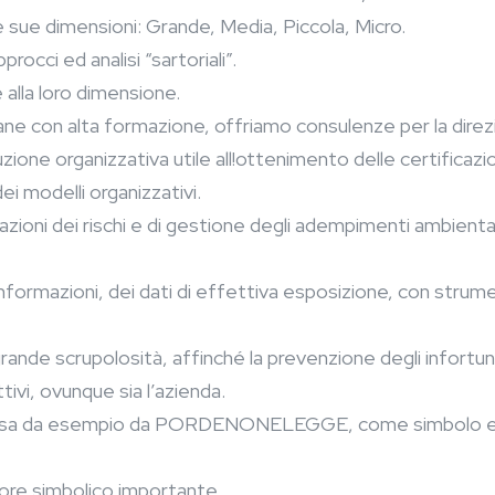
e sue dimensioni: Grande, Media, Piccola, Micro.
rocci ed analisi “sartoriali”.
 alla loro dimensione.
ne con alta formazione, offriamo consulenze per la direzion
ione organizzativa utile all!ottenimento delle certificazi
ei modelli organizzativi.
zioni dei rischi e di gestione degli adempimenti ambientali
informazioni, dei dati di effettiva esposizione, con strumen
ande scrupolosità, affinché la prevenzione degli infortuni s
tivi, ovunque sia l’azienda.
 presa da esempio da PORDENONELEGGE, come simbolo evo
ore simbolico importante.