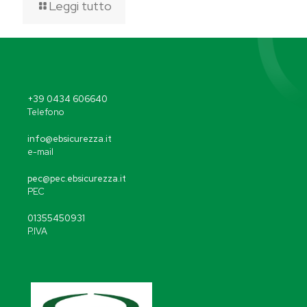
Leggi tutto
+39 0434 606640
Telefono
info@ebsicurezza.it
e-mail
pec@pec.ebsicurezza.it
PEC
01355450931
P.IVA