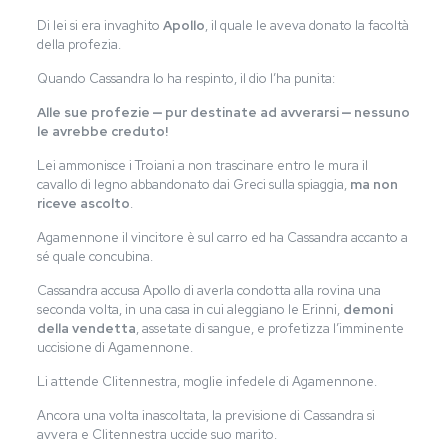
Di lei si era invaghito
Apollo
, il quale le aveva donato la facoltà
della profezia.
Quando Cassandra lo ha respinto, il dio l’ha punita:
Alle sue profezie ‒ pur destinate ad avverarsi ‒ nessuno
le avrebbe creduto!
Lei ammonisce i Troiani a non trascinare entro le mura il
cavallo di legno abbandonato dai Greci sulla spiaggia,
ma non
riceve ascolto
.
Agamennone il vincitore è sul carro ed ha Cassandra accanto a
sé quale concubina.
Cassandra accusa Apollo di averla condotta alla rovina una
seconda volta, in una casa in cui aleggiano le Erinni,
demoni
della vendetta
, assetate di sangue, e profetizza l’imminente
uccisione di Agamennone.
Li attende Clitennestra, moglie infedele di Agamennone.
Ancora una volta inascoltata, la previsione di Cassandra si
avvera e Clitennestra uccide suo marito.