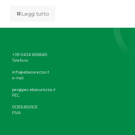
Leggi tutto
+39 0434 606640
Telefono
info@ebsicurezza.it
e-mail
pec@pec.ebsicurezza.it
PEC
01355450931
P.IVA