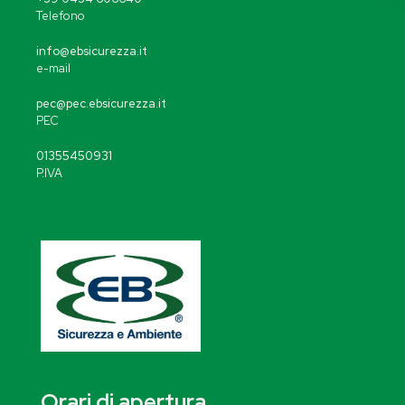
Telefono
info@ebsicurezza.it
e-mail
pec@pec.ebsicurezza.it
PEC
01355450931
P.IVA
Orari di apertura