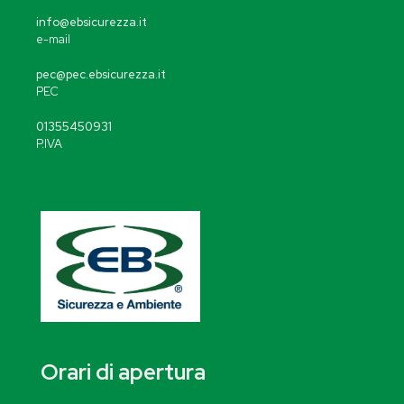
info@ebsicurezza.it
e-mail
pec@pec.ebsicurezza.it
PEC
01355450931
P.IVA
Orari di apertura