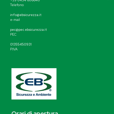
+39 0434 606640
Telefono
info@ebsicurezza.it
e-mail
pec@pec.ebsicurezza.it
PEC
01355450931
P.IVA
Orari di apertura