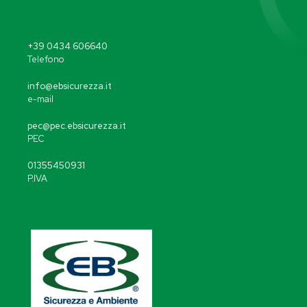
+39 0434 606640
Telefono
info@ebsicurezza.it
e-mail
pec@pec.ebsicurezza.it
PEC
01355450931
P.IVA