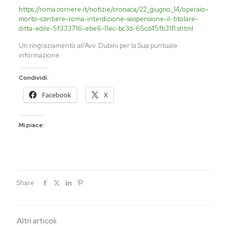
https://roma.corriere.it/notizie/cronaca/22_giugno_14/operaio-
morto-cantiere-roma-interdizione-sospensione-il-titolare-
ditta-edile-5f333716-ebe6-11ec-bc3d-65cd45fb31f1.shtml
Un ringraziamento all’Avv. Dubini per la Sua puntuale
informazione
Condividi:
Facebook
X
Mi piace:
Share
Altri articoli