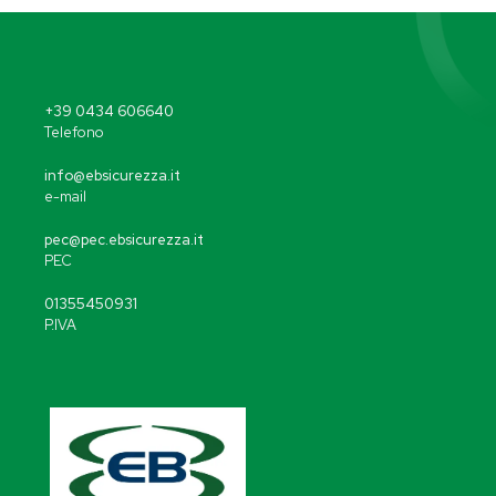
+39 0434 606640
Telefono
info@ebsicurezza.it
e-mail
pec@pec.ebsicurezza.it
PEC
01355450931
P.IVA