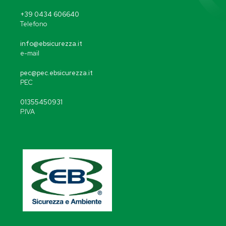
+39 0434 606640
Telefono
info@ebsicurezza.it
e-mail
pec@pec.ebsicurezza.it
PEC
01355450931
P.IVA