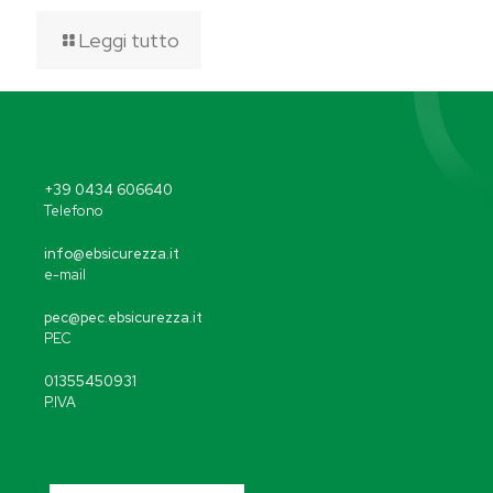
Leggi tutto
+39 0434 606640
Telefono
info@ebsicurezza.it
e-mail
pec@pec.ebsicurezza.it
PEC
01355450931
P.IVA