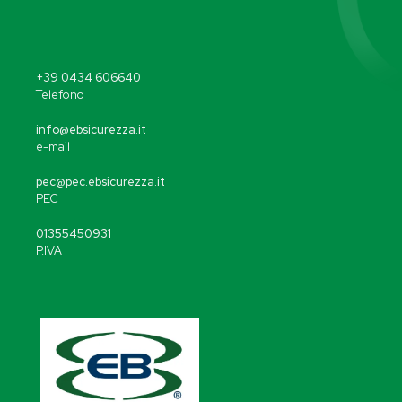
+39 0434 606640
Telefono
info@ebsicurezza.it
e-mail
pec@pec.ebsicurezza.it
PEC
01355450931
P.IVA