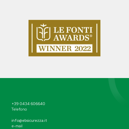
+39 0434 606640
Telefono
info@ebsicurezza.it
e-mail