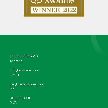
+39 0434 606640
Telefono
info@ebsicurezza.it
e-mail
pec@pec.ebsicurezza.it
PEC
01355450931
P.IVA