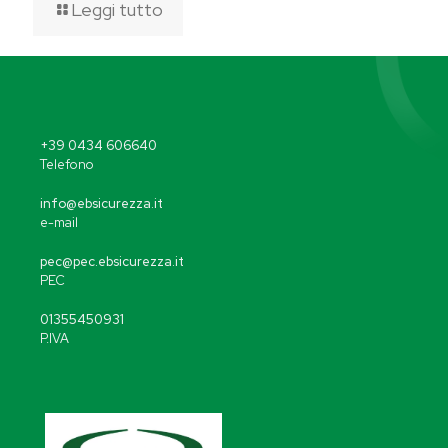
Leggi tutto
+39 0434 606640
Telefono
info@ebsicurezza.it
e-mail
pec@pec.ebsicurezza.it
PEC
01355450931
P.IVA